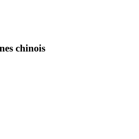
gnes chinois