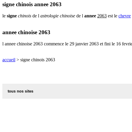
signe
signe chinois annee 2063
chinois
dragon
le
signe
chinois
de l
astrologie chinoise
de l
annee
2063
est le
chevre
signe
chinois
lapin
annee chinoise 2063
signe
chinois
l annee chinoise 2063 commence le 29 janvier 2063 et fini le 16 fevri
rat
signe
accueil
> signe chinois 2063
chinois
serpent
signe
chinois
singe
tous nos sites
signe
chinois
tigre
recettes d alsace les recettes alsaciennes traditionnelles
mon
code postal des villes et villages en france
signe
chinois
indicatif telephonique des pays
les