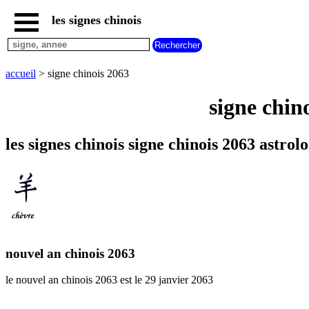
les signes chinois
accueil
signe
chinois
accueil
> signe chinois 2063
buffle
signe
signe chino
chinois
cheval
signe
les signes chinois signe chinois 2063 astrol
chinois
chevre
signe
chinois
chien
signe
chinois
cochon
nouvel an chinois 2063
signe
le nouvel an chinois 2063 est le 29 janvier 2063
chinois
coq